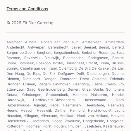
Terms and Conditions
©
2026
Fit Diet Catering
Aalsmeer, Almere, Alphen aan den Rijn, Amstelveen, Amsterdam,
Anderlecht, Antwerpen, Barendrecht, Bavel, Beersel, Beesd, Belfeld,
Bergen op Zoom, Berghem, Bergschenhoek, Berkel en Rodenrijs, Best,
Beveren, Beverwijk, Bleiswijk, Bloemendaal, Bodegraven, Boekel,
Boom, Borsbeek, Boskoop, Boxtel, Brasschaat, Brecht, Breda, Brussel,
Bunnik, Capelle aan den Ijssel, Culemborg, De Bilt, De Kwakel, De Lier,
Den Haag, De Rips, De Zilk, Delfgauw, Delft, Destelbergen, Deurne,
Diemen, Dinteloord, Dongen, Dordrecht, Dorst Oosteind, Driehuis,
Drongen, Drunen, Edegem, Eindhoven, Elsendorp, Elsene, Ermelo, Erp,
Etten-Leur, Gaag, Geertruidenberg, Gemert, Gilze, Goirle, Gorinchem,
Gouda, Grimbergen, Grobbendonk, Haarlem, Halsteren, Handel,
Harderwijk, Hardinxveld-Giessendam, Hazerswoude- Dorp,
Hazerswoude- Rijndijk, Hedel, Heemskerk, Heemstede, Heenweg,
Heerle, Heesch, Heeswijk Dinther, Helmond, Hendrik-Ido-Ambacht,
Heusden, Hillegom, Hilversum, Hoeilaart, Hoek van Holland, Hoeven,
Honselersdijk, Hoofddorp, Hooge Zwaluwe, Hoogerheide, Hoogvliet-
Rotterdam, Hoornaar, Horst, Houten, Ijmuiden, IJsselstein, Kaatsheuvel,