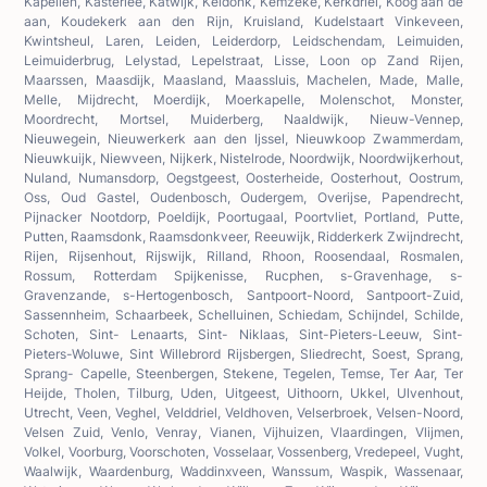
Kapellen, Kasterlee, Katwijk, Keldonk, Kemzeke, Kerkdriel, Koog aan de
aan, Koudekerk aan den Rijn, Kruisland, Kudelstaart Vinkeveen,
Kwintsheul, Laren, Leiden, Leiderdorp, Leidschendam, Leimuiden,
Leimuiderbrug, Lelystad, Lepelstraat, Lisse, Loon op Zand Rijen,
Maarssen, Maasdijk, Maasland, Maassluis, Machelen, Made, Malle,
Melle, Mijdrecht, Moerdijk, Moerkapelle, Molenschot, Monster,
Moordrecht, Mortsel, Muiderberg, Naaldwijk, Nieuw-Vennep,
Nieuwegein, Nieuwerkerk aan den Ijssel, Nieuwkoop Zwammerdam,
Nieuwkuijk, Niewveen, Nijkerk, Nistelrode, Noordwijk, Noordwijkerhout,
Nuland, Numansdorp, Oegstgeest, Oosterheide, Oosterhout, Oostrum,
Oss, Oud Gastel, Oudenbosch, Oudergem, Overijse, Papendrecht,
Pijnacker Nootdorp, Poeldijk, Poortugaal, Poortvliet, Portland, Putte,
Putten, Raamsdonk, Raamsdonkveer, Reeuwijk, Ridderkerk Zwijndrecht,
Rijen, Rijsenhout, Rijswijk, Rilland, Rhoon, Roosendaal, Rosmalen,
Rossum, Rotterdam Spijkenisse, Rucphen, s-Gravenhage, s-
Gravenzande, s-Hertogenbosch, Santpoort-Noord, Santpoort-Zuid,
Sassennheim, Schaarbeek, Schelluinen, Schiedam, Schijndel, Schilde,
Schoten, Sint- Lenaarts, Sint- Niklaas, Sint-Pieters-Leeuw, Sint-
Pieters-Woluwe, Sint Willebrord Rijsbergen, Sliedrecht, Soest, Sprang,
Sprang- Capelle, Steenbergen, Stekene, Tegelen, Temse, Ter Aar, Ter
Heijde, Tholen, Tilburg, Uden, Uitgeest, Uithoorn, Ukkel, Ulvenhout,
Utrecht, Veen, Veghel, Velddriel, Veldhoven, Velserbroek, Velsen-Noord,
Velsen Zuid, Venlo, Venray, Vianen, Vijhuizen, Vlaardingen, Vlijmen,
Volkel, Voorburg, Voorschoten, Vosselaar, Vossenberg, Vredepeel, Vught,
Waalwijk, Waardenburg, Waddinxveen, Wanssum, Waspik, Wassenaar,